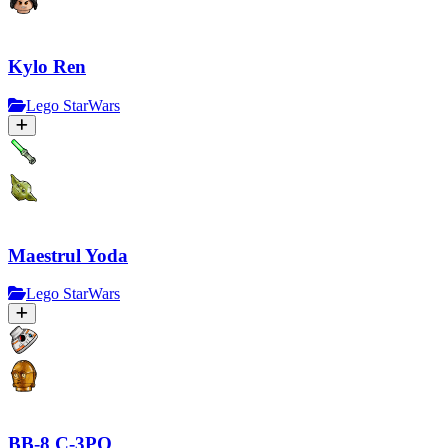
Kylo Ren
Lego StarWars
Maestrul Yoda
Lego StarWars
BB-8 C-3PO