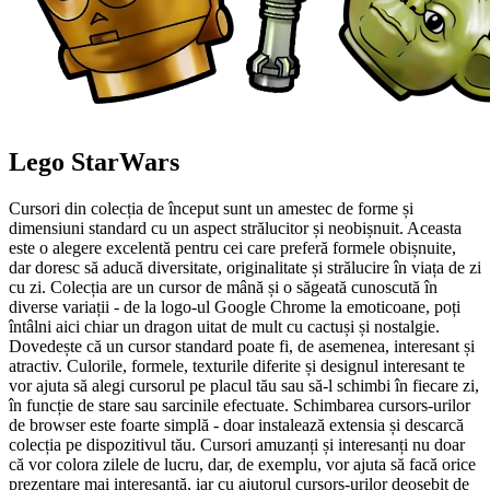
Lego StarWars
Cursori din colecția de început sunt un amestec de forme și
dimensiuni standard cu un aspect strălucitor și neobișnuit. Aceasta
este o alegere excelentă pentru cei care preferă formele obișnuite,
dar doresc să aducă diversitate, originalitate și strălucire în viața de zi
cu zi. Colecția are un cursor de mână și o săgeată cunoscută în
diverse variații - de la logo-ul Google Chrome la emoticoane, poți
întâlni aici chiar un dragon uitat de mult cu cactuși și nostalgie.
Dovedește că un cursor standard poate fi, de asemenea, interesant și
atractiv. Culorile, formele, texturile diferite și designul interesant te
vor ajuta să alegi cursorul pe placul tău sau să-l schimbi în fiecare zi,
în funcție de stare sau sarcinile efectuate. Schimbarea cursors-urilor
de browser este foarte simplă - doar instalează extensia și descarcă
colecția pe dispozitivul tău. Cursori amuzanți și interesanți nu doar
că vor colora zilele de lucru, dar, de exemplu, vor ajuta să facă orice
prezentare mai interesantă, iar cu ajutorul cursors-urilor deosebit de