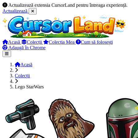
Actualizează extensia CursorLand pentru întreaga experiență.
Actualizează
Acasă
Colecții
Colecția Mea
Cum să folosești
Adaugă în Chrome
Acasă
Colecții
Lego StarWars