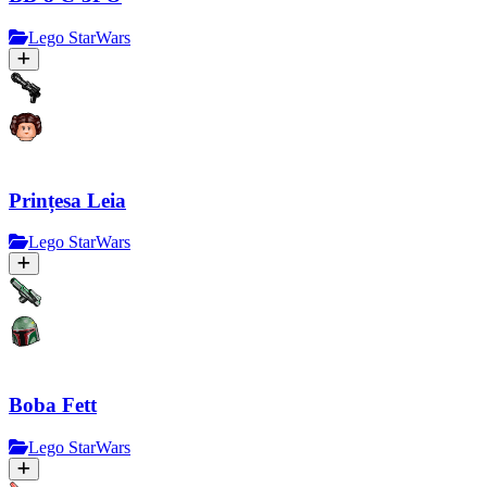
Lego StarWars
Prințesa Leia
Lego StarWars
Boba Fett
Lego StarWars