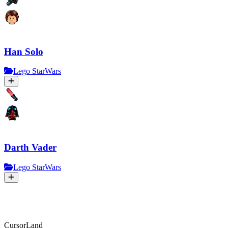
Han Solo
Lego StarWars
Darth Vader
Lego StarWars
CursorLand