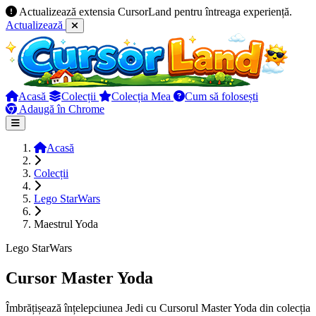
Actualizează extensia CursorLand pentru întreaga experiență.
Actualizează
Acasă
Colecții
Colecția Mea
Cum să folosești
Adaugă în Chrome
Acasă
Colecții
Lego StarWars
Maestrul Yoda
Lego StarWars
Cursor Master Yoda
Îmbrățișează înțelepciunea Jedi cu Cursorul Master Yoda din colecția