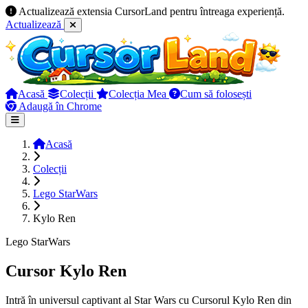
Actualizează extensia CursorLand pentru întreaga experiență.
Actualizează
Acasă
Colecții
Colecția Mea
Cum să folosești
Adaugă în Chrome
Acasă
Colecții
Lego StarWars
Kylo Ren
Lego StarWars
Cursor Kylo Ren
Intră în universul captivant al Star Wars cu Cursorul Kylo Ren din