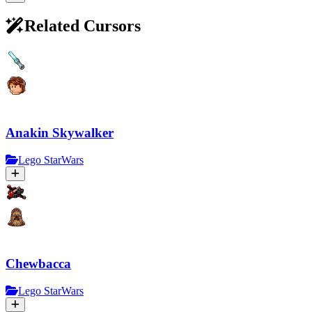
Related Cursors
Anakin Skywalker
Lego StarWars
Chewbacca
Lego StarWars