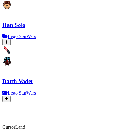
Han Solo
Lego StarWars
Darth Vader
Lego StarWars
CursorLand