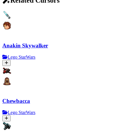
Related Cursors
Anakin Skywalker
Lego StarWars
Chewbacca
Lego StarWars