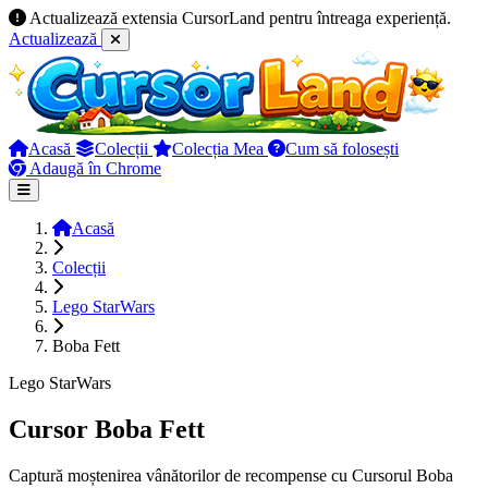
Actualizează extensia CursorLand pentru întreaga experiență.
Actualizează
Acasă
Colecții
Colecția Mea
Cum să folosești
Adaugă în Chrome
Acasă
Colecții
Lego StarWars
Boba Fett
Lego StarWars
Cursor Boba Fett
Captură moștenirea vânătorilor de recompense cu Cursorul Boba