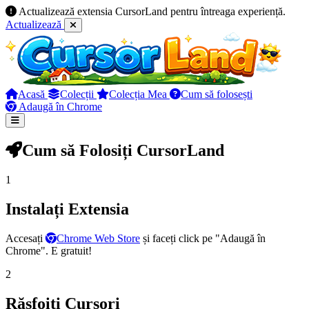
Actualizează extensia CursorLand pentru întreaga experiență.
Actualizează
Acasă
Colecții
Colecția Mea
Cum să folosești
Adaugă în Chrome
Cum să Folosiți CursorLand
1
Instalați Extensia
Accesați
Chrome Web Store
și faceți click pe "Adaugă în
Chrome". E gratuit!
2
Răsfoiți Cursori