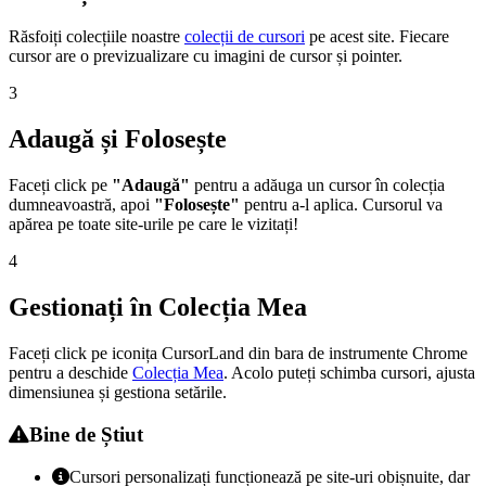
Răsfoiți colecțiile noastre
colecții de cursori
pe acest site. Fiecare
cursor are o previzualizare cu imagini de cursor și pointer.
3
Adaugă și Folosește
Faceți click pe
"Adaugă"
pentru a adăuga un cursor în colecția
dumneavoastră, apoi
"Folosește"
pentru a-l aplica. Cursorul va
apărea pe toate site-urile pe care le vizitați!
4
Gestionați în Colecția Mea
Faceți click pe iconița CursorLand din bara de instrumente Chrome
pentru a deschide
Colecția Mea
. Acolo puteți schimba cursori, ajusta
dimensiunea și gestiona setările.
Bine de Știut
Cursori personalizați funcționează pe site-uri obișnuite, dar