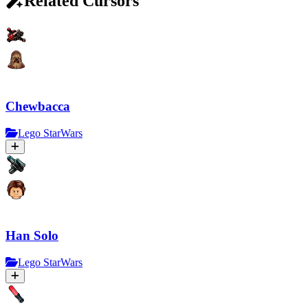
Related Cursors
Chewbacca
Lego StarWars
Han Solo
Lego StarWars