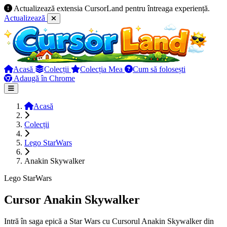
Actualizează extensia CursorLand pentru întreaga experiență.
Actualizează
Acasă
Colecții
Colecția Mea
Cum să folosești
Adaugă în Chrome
Acasă
Colecții
Lego StarWars
Anakin Skywalker
Lego StarWars
Cursor Anakin Skywalker
Intră în saga epică a Star Wars cu Cursorul Anakin Skywalker din