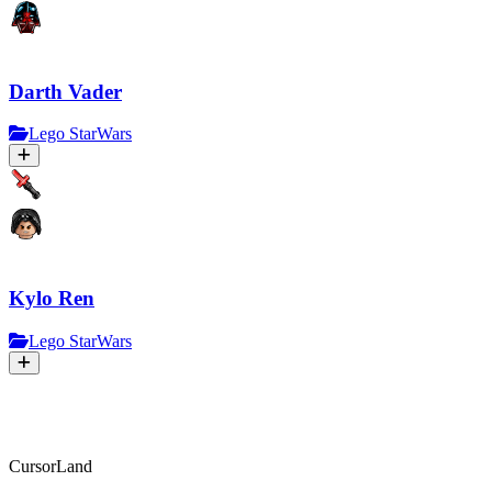
Darth Vader
Lego StarWars
Kylo Ren
Lego StarWars
CursorLand