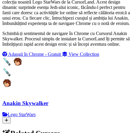
colecția noastră Lego StarWars de la CursorLand. Acest design
dinamic surprinde esența Jedi-ului iconic, făcându-l perfect pentru
fanii care doresc ca activitățile lor online să reflecte călătoria eroică a
unui erou. Cu fiecare clic, întruchipezi curajul și ambiția lui Anakin,
îmbunătățind experiența ta de navigare Chrome cu o notă de eroism.
Schimbă-ți sentimentul de navigare în Chrome cu Cursorul Anakin
Skywalker. Procesul simplu de instalare la CursorLand îți permite să
îmbrățișezi rapid acest design eroic și să începi aventura online.
Adaugă în Chrome - Gratuit
View Collection
Anakin Skywalker
Lego StarWars