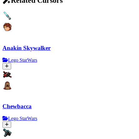
Related Cursors
Anakin Skywalker
Lego StarWars
Chewbacca
Lego StarWars