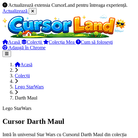
Actualizează extensia CursorLand pentru întreaga experiență.
Actualizează
Acasă
Colecții
Colecția Mea
Cum să folosești
Adaugă în Chrome
Acasă
Colecții
Lego StarWars
Darth Maul
Lego StarWars
Cursor Darth Maul
Intră în universul Star Wars cu Cursorul Darth Maul din colecția