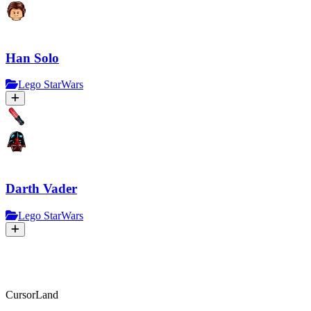
Han Solo
Lego StarWars
Darth Vader
Lego StarWars
CursorLand