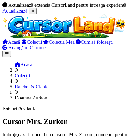
Actualizează extensia CursorLand pentru întreaga experiență.
Actualizează
Acasă
Colecții
Colecția Mea
Cum să folosești
Adaugă în Chrome
Acasă
Colecții
Ratchet & Clank
Doamna Zurkon
Ratchet & Clank
Cursor Mrs. Zurkon
Îmbrățișează farmecul cu cursorul Mrs. Zurkon, conceput pentru