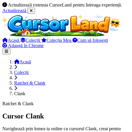
Actualizează extensia CursorLand pentru întreaga experiență.
Actualizează
Acasă
Colecții
Colecția Mea
Cum să folosești
Adaugă în Chrome
Acasă
Colecții
Ratchet & Clank
Clank
Ratchet & Clank
Cursor Clank
Navighează prin lumea ta online cu cursorul Clank, creat pentru