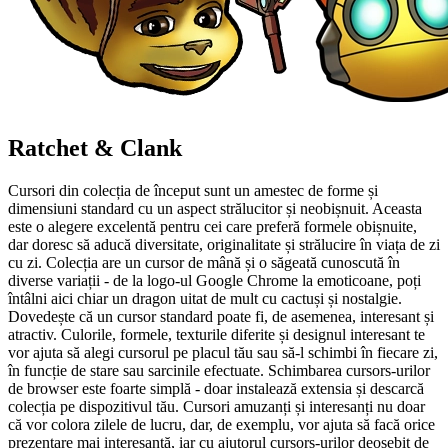
Ratchet & Clank
Cursori din colecția de început sunt un amestec de forme și
dimensiuni standard cu un aspect strălucitor și neobișnuit. Aceasta
este o alegere excelentă pentru cei care preferă formele obișnuite,
dar doresc să aducă diversitate, originalitate și strălucire în viața de zi
cu zi. Colecția are un cursor de mână și o săgeată cunoscută în
diverse variații - de la logo-ul Google Chrome la emoticoane, poți
întâlni aici chiar un dragon uitat de mult cu cactuși și nostalgie.
Dovedește că un cursor standard poate fi, de asemenea, interesant și
atractiv. Culorile, formele, texturile diferite și designul interesant te
vor ajuta să alegi cursorul pe placul tău sau să-l schimbi în fiecare zi,
în funcție de stare sau sarcinile efectuate. Schimbarea cursors-urilor
de browser este foarte simplă - doar instalează extensia și descarcă
colecția pe dispozitivul tău. Cursori amuzanți și interesanți nu doar
că vor colora zilele de lucru, dar, de exemplu, vor ajuta să facă orice
prezentare mai interesantă, iar cu ajutorul cursors-urilor deosebit de