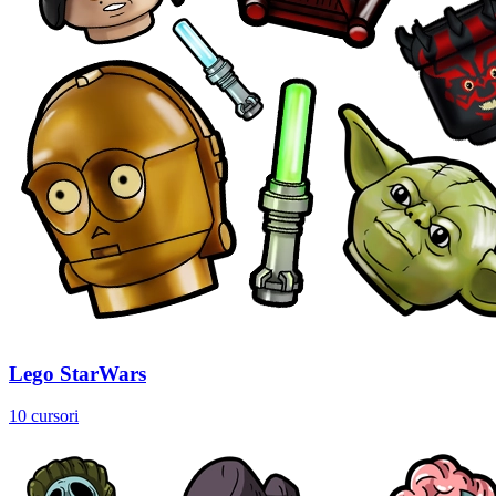
Lego StarWars
10 cursori