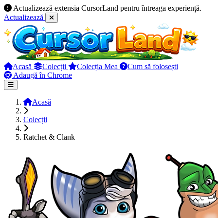
Actualizează extensia CursorLand pentru întreaga experiență.
Actualizează
Acasă
Colecții
Colecția Mea
Cum să folosești
Adaugă în Chrome
Acasă
Colecții
Ratchet & Clank