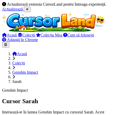
Actualizează extensia CursorLand pentru întreaga experiență.
Actualizează
Acasă
Colecții
Colecția Mea
Cum să folosești
Adaugă în Chrome
Acasă
Colecții
Genshin Impact
Sarah
Genshin Impact
Cursor Sarah
Imersează-te în lumea Genshin Impact cu cursorul Sarah. Acest