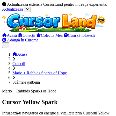
Actualizează extensia CursorLand pentru întreaga experiență.
Actualizează
Acasă
Colecții
Colecția Mea
Cum să folosești
Adaugă în Chrome
Acasă
Colecții
Mario + Rabbids Sparks of Hope
Scânteie galbenă
Mario + Rabbids Sparks of Hope
Cursor Yellow Spark
Infuzează-ți navigarea cu energie și vitalitate prin Cursorul Yellow