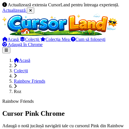
Actualizează extensia CursorLand pentru întreaga experiență.
Actualizează
Acasă
Colecții
Colecția Mea
Cum să folosești
Adaugă în Chrome
Acasă
Colecții
Rainbow Friends
Roz
Rainbow Friends
Cursor Pink Chrome
Adaugă o notă jucăușă navigării tale cu cursorul Pink din Rainbow