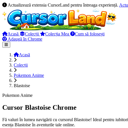
Actualizează extensia CursorLand pentru întreaga experiență.
Actu
Acasă
Colecții
Colecția Mea
Cum să folosești
Adaugă în Chrome
Acasă
Colecții
Pokemon Anime
Blastoise
Pokemon Anime
Cursor Blastoise Chrome
Fă valuri în lumea navigării cu cursorul Blastoise! Ideal pentru iubit
esența Blastoise în aventurile tale online.