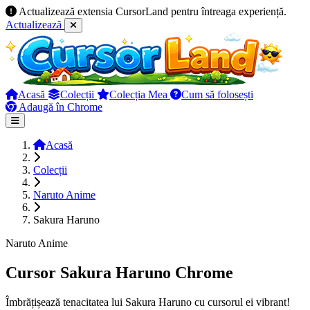
Actualizează extensia CursorLand pentru întreaga experiență.
Actualizează
Acasă
Colecții
Colecția Mea
Cum să folosești
Adaugă în Chrome
Acasă
Colecții
Naruto Anime
Sakura Haruno
Naruto Anime
Cursor Sakura Haruno Chrome
Îmbrățișează tenacitatea lui Sakura Haruno cu cursorul ei vibrant!